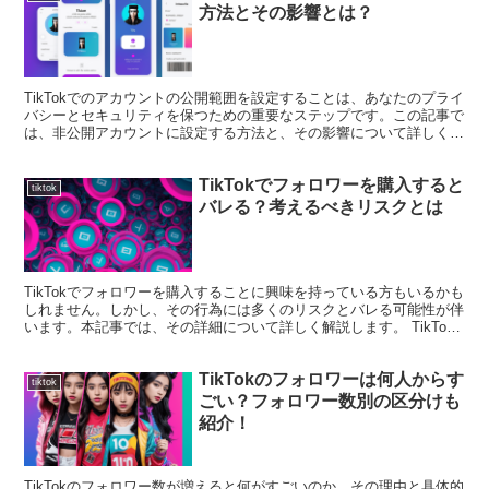
方法とその影響とは？
TikTokでのアカウントの公開範囲を設定することは、あなたのプライ
バシーとセキュリティを保つための重要なステップです。この記事で
は、非公開アカウントに設定する方法と、その影響について詳しく解
説します。 TikTokで非公開アカウントにする...
TikTokでフォロワーを購入すると
tiktok
バレる？考えるべきリスクとは
TikTokでフォロワーを購入することに興味を持っている方もいるかも
しれません。しかし、その行為には多くのリスクとバレる可能性が伴
います。本記事では、その詳細について詳しく解説します。 TikTok
のフォロワーを購入するのは可能？ フォロワ...
TikTokのフォロワーは何人からす
tiktok
ごい？フォロワー数別の区分けも
紹介！
TikTokのフォロワー数が増えると何がすごいのか、その理由と具体的