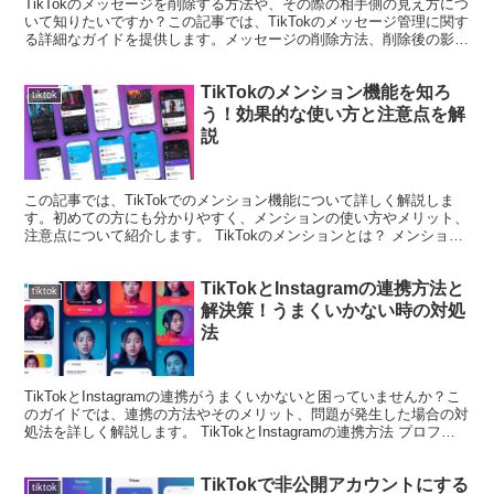
TikTokのメッセージを削除する方法や、その際の相手側の見え方につ
いて知りたいですか？この記事では、TikTokのメッセージ管理に関す
る詳細なガイドを提供します。メッセージの削除方法、削除後の影
響、およびメッセージを削除した後に考慮すべき...
TikTokのメンション機能を知ろ
tiktok
う！効果的な使い方と注意点を解
説
この記事では、TikTokでのメンション機能について詳しく解説しま
す。初めての方にも分かりやすく、メンションの使い方やメリット、
注意点について紹介します。 TikTokのメンションとは？ メンション
機能の概要 TikTokのメンション機能は...
TikTokとInstagramの連携方法と
tiktok
解決策！うまくいかない時の対処
法
TikTokとInstagramの連携がうまくいかないと困っていませんか？こ
のガイドでは、連携の方法やそのメリット、問題が発生した場合の対
処法を詳しく解説します。 TikTokとInstagramの連携方法 プロフィ
ール画面から設定 Tik...
TikTokで非公開アカウントにする
tiktok